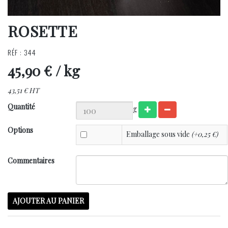
ROSETTE
RÉF : 344
45,90 €
/ kg
43,51 € HT
Quantité
g
Options
Emballage sous vide
(+0,25 €)
Commentaires
AJOUTER AU PANIER